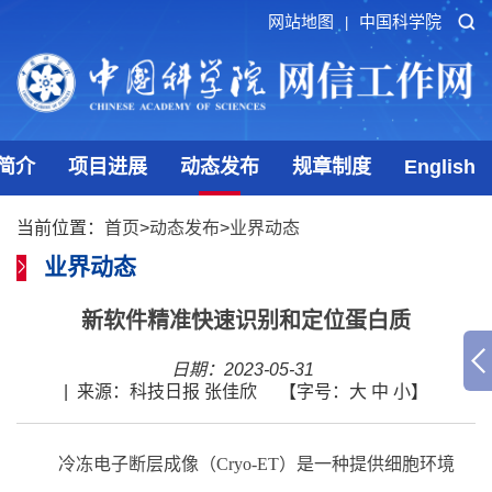
网站地图
中国科学院
|
简介
项目进展
动态发布
规章制度
English
当前位置：
首页
>
动态发布
>
业界动态
业界动态
新软件精准快速识别和定位蛋白质
日期：2023-05-31
|
来源：科技日报 张佳欣
【字号：
大
中
小
】
冷冻电子断层成像（Cryo-ET）是一种提供细胞环境