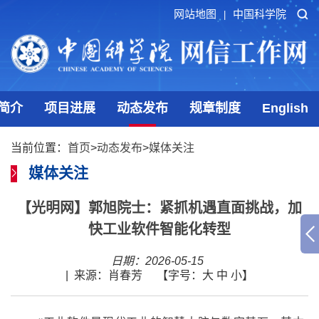
网站地图
中国科学院
|
简介
项目进展
动态发布
规章制度
English
当前位置：
首页
>
动态发布
>
媒体关注
媒体关注
【光明网】郭旭院士：紧抓机遇直面挑战，加
快工业软件智能化转型
日期：2026-05-15
|
来源：肖春芳
【字号：
大
中
小
】