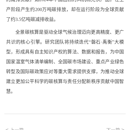
产阶段产生约200万吨碳排放，却在运行阶段为全球贡献
了约3.5亿吨碳减排收益。
全景碳核算是驱动全球气候治理迈向更高精度、更广
共识的核心引擎。研究团队将持续迭代“磐石·禹衡”大模
型，形成具有自主知识产权的算法、数据和报告，为中国
国家温室气体清单编制、全国碳市场建设、重点产业绿色
转型及国际碳政策应对等重大需求提供支撑，为推动全球
建立更加公平科学的碳核算与责任分配新秩序贡献中国智
慧。
<
>