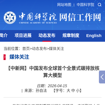
网站地图
中国科学院
|
简介
项目进展
动态发布
规章制度
English
当前位置：
首页
>
动态发布
>
媒体关注
媒体关注
【中新网】中国发布全球首个全景式碳排放核
算大模型
日期：2026-04-15
|
来源：孙自法
【字号：
大
中
小
】