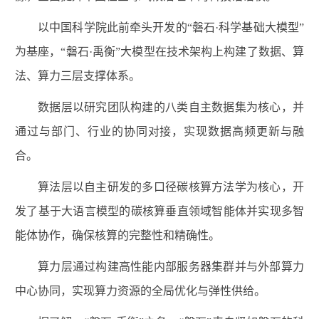
以中国科学院此前牵头开发的“磐石·科学基础大模型”
为基座，“磐石·禹衡”大模型在技术架构上构建了数据、算
法、算力三层支撑体系。
数据层以研究团队构建的八类自主数据集为核心，并
通过与部门、行业的协同对接，实现数据高频更新与融
合。
算法层以自主研发的多口径碳核算方法学为核心，开
发了基于大语言模型的碳核算垂直领域智能体并实现多智
能体协作，确保核算的完整性和精确性。
算力层通过构建高性能内部服务器集群并与外部算力
中心协同，实现算力资源的全局优化与弹性供给。